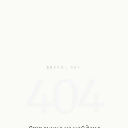
ERROR / 404
404