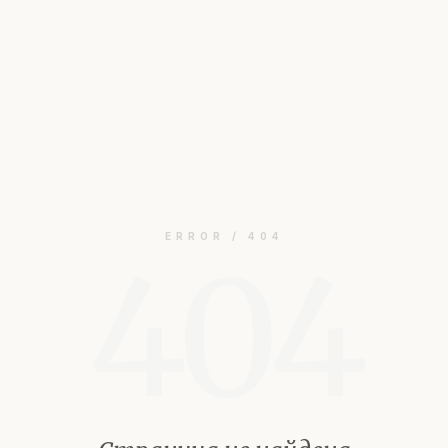
ERROR / 404
404